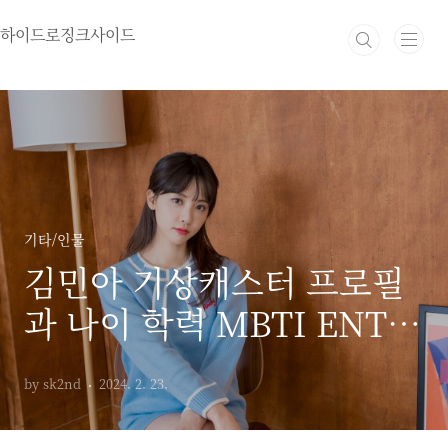
본문 바로가기
하이드로징크사이드
기타/인물
김민아 기상캐스터 프로필
과 나이 학력 MBTI ENTP
성격 유형
by sk2nd
2024. 2. 23.