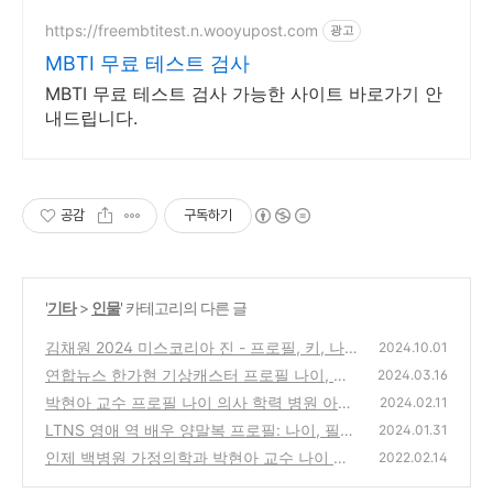
https://freembtitest.n.wooyupost.com
광고
MBTI 무료 테스트 검사
MBTI 무료 테스트 검사 가능한 사이트 바로가기 안
내드립니다.
공감
구독하기
'
기타
>
인물
' 카테고리의 다른 글
김채원 2024 미스코리아 진 - 프로필, 키, 나이
2024.10.01
연합뉴스 한가현 기상캐스터 프로필 나이, 인
(0)
2024.03.16
스타, 학교
박현아 교수 프로필 나이 의사 학력 병원 아침
(0)
2024.02.11
마당
LTNS 영애 역 배우 양말복 프로필: 나이, 필모
(0)
2024.01.31
인제 백병원 가정의학과 박현아 교수 나이 신
(0)
2022.02.14
현영 의원 프로필 여명숙 위원 / 이두아 변호사