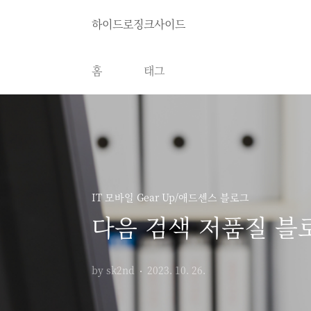
본문 바로가기
하이드로징크사이드
홈
태그
IT 모바일 Gear Up/애드센스 블로그
다음 검색 저품질 블
by sk2nd
2023. 10. 26.