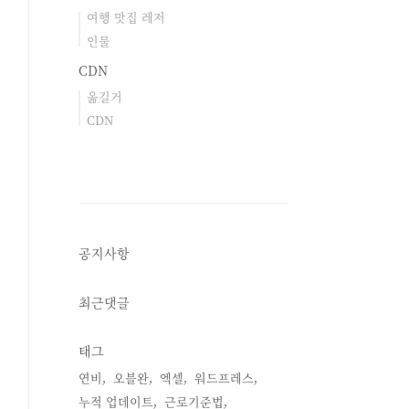
여행 맛집 레저
인물
CDN
옮길거
CDN
공지사항
최근댓글
태그
연비
오블완
엑셀
워드프레스
누적 업데이트
근로기준법