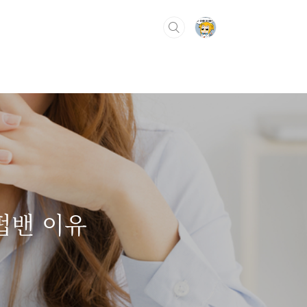
펍밴 이유