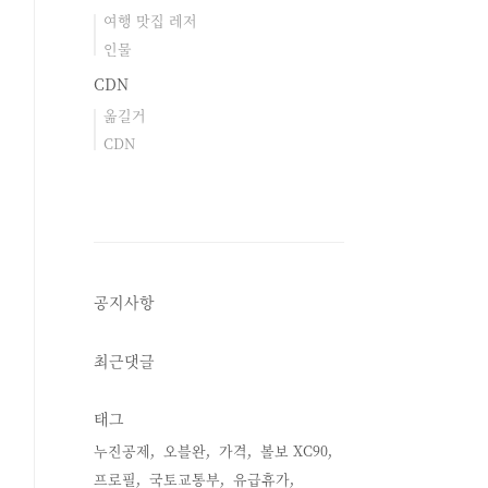
여행 맛집 레저
인물
CDN
옮길거
CDN
공지사항
최근댓글
태그
누진공제
오블완
가격
볼보 XC90
프로필
국토교통부
유급휴가