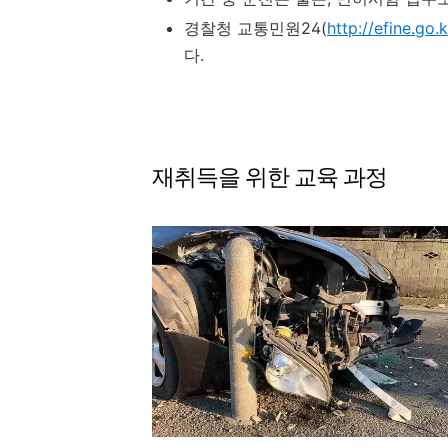
경찰청 교통민원24(
http://efine.go.k
다.
재취득을 위한 교육 과정