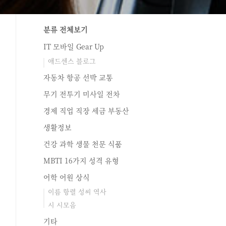
분류 전체보기
IT 모바일 Gear Up
애드센스 블로그
자동차 항공 선박 교통
무기 전투기 미사일 전차
경제 직업 직장 세금 부동산
생활정보
건강 과학 생물 천문 식품
MBTI 16가지 성격 유형
어학 어원 상식
이름 항렬 성씨 역사
시 시모음
기타