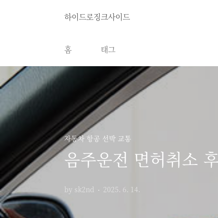
본문 바로가기
하이드로징크사이드
홈
태그
자동차 항공 선박 교통
음주운전 면허취소 후
by sk2nd
2025. 6. 14.